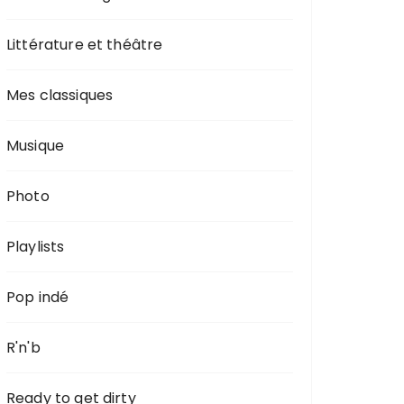
Littérature et théâtre
Mes classiques
Musique
Photo
Playlists
Pop indé
R'n'b
Ready to get dirty