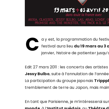
C
a y est, la programmation du festi
festival aura lieu
du 19 mars au 3 a
janvier, histoire de patienter jusqu
Edit 27 mars 2011 : les concerts des artiste
Jessy Bulbo
, suite à l’annulation de l’ann
La participation du groupe japonais
Trippp
tremblement de terre au Japon, mais mai
En tant que Parisienne, je m’intéresserai s
monde
, à l’
Institut suédois
, au
Théâtre d