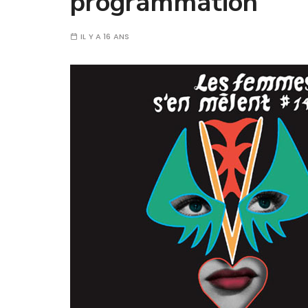
programmation
IL Y A 16 ANS