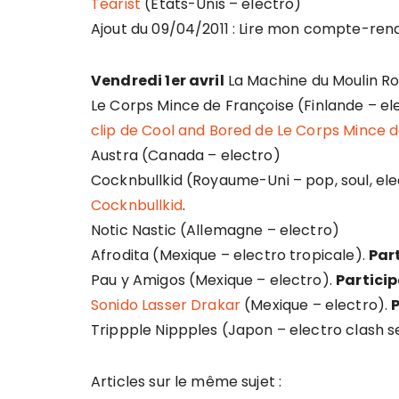
Tearist
(Etats-Unis – electro)
Ajout du 09/04/2011 : Lire mon compte-ren
Vendredi 1er avril
La Machine du Moulin Ro
Le Corps Mince de Françoise (Finlande – elec
clip de Cool and Bored de Le Corps Mince 
Austra (Canada – electro)
Cocknbullkid (Royaume-Uni – pop, soul, elec
Cocknbullkid
.
Notic Nastic (Allemagne – electro)
Afrodita (Mexique – electro tropicale).
Par
Pau y Amigos (Mexique – electro).
Partici
Sonido Lasser Drakar
(Mexique – electro).
Trippple Nippples (Japon – electro clash s
Articles sur le même sujet :