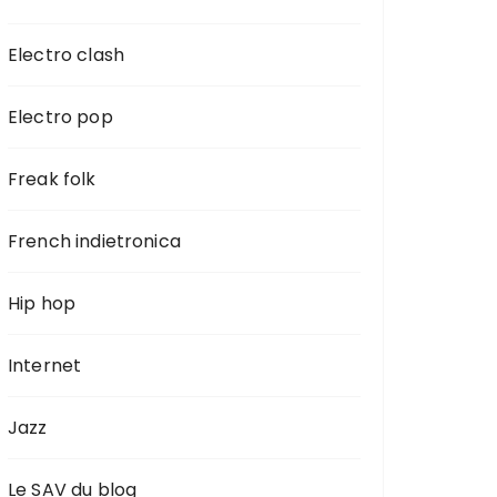
Electro clash
Electro pop
Freak folk
French indietronica
Hip hop
Internet
Jazz
Le SAV du blog