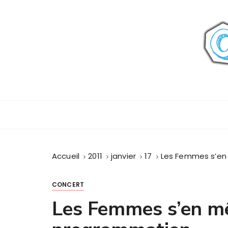
P
a
s
s
e
r
a
u
c
o
n
t
Accueil
2011
janvier
17
Les Femmes s’en 
e
n
u
CONCERT
Les Femmes s’en mê