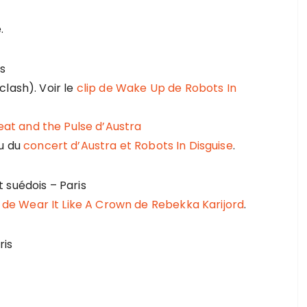
.
s
lash). Voir le
clip de Wake Up de Robots In
eat and the Pulse d’Austra
du du
concert d’Austra et Robots In Disguise
.
t suédois – Paris
p de Wear It Like A Crown de Rebekka Karijord
.
ris