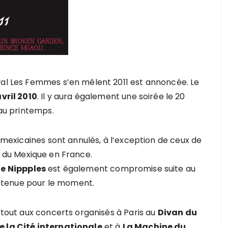
val Les Femmes s’en mêlent 2011 est annoncée. Le
vril 2010
. Il y aura également une soirée le 20
’au printemps.
s mexicaines sont annulés, à l’exception de ceux de
ée du Mexique en France.
le Nippples
est également compromise suite au
ntenue pour le moment.
urtout aux concerts organisés à Paris au
Divan du
e la Cité internationale
et à
La Machine du