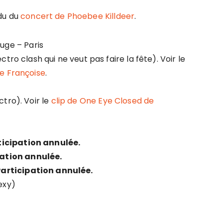
du du
concert de Phoebee Killdeer
.
uge – Paris
tro clash qui ne veut pas faire la fête). Voir le
de Françoise
.
tro). Voir le
clip de One Eye Closed de
ticipation annulée.
pation annulée.
Participation annulée.
exy)