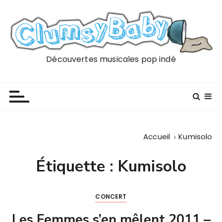
P
a
s
s
e
Découvertes musicales pop indé
r
a
u
c
o
n
Accueil
Kumisolo
t
e
Étiquette :
Kumisolo
n
u
CONCERT
Les Femmes s’en mêlent 2011 –