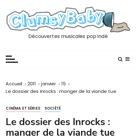
P
a
s
s
e
Découvertes musicales pop indé
r
a
u
c
o
n
Accueil
2011
janvier
15
t
Le dossier des Inrocks : manger de la viande tue
e
n
CINÉMA ET SÉRIES
SOCIÉTÉ
u
Le dossier des Inrocks :
manger de la viande tue