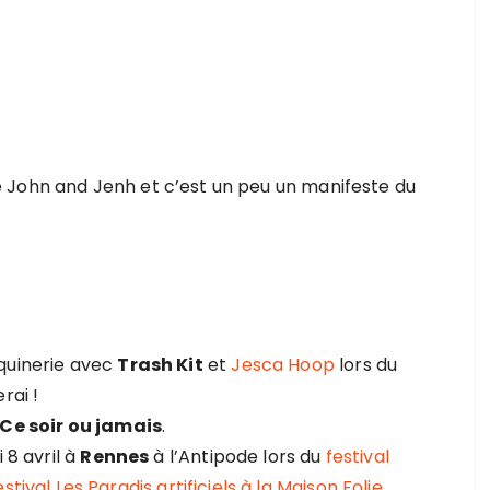
 John and Jenh et c’est un peu un manifeste du
quinerie avec
Trash Kit
et
Jesca Hoop
lors du
erai !
Ce soir ou jamais
.
 8 avril à
Rennes
à l’Antipode lors du
festival
estival Les Paradis artificiels à la Maison Folie