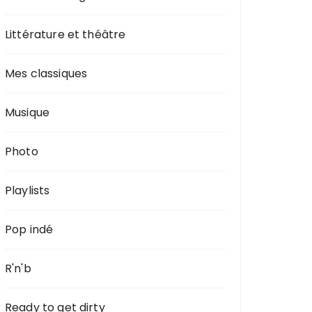
Littérature et théâtre
Mes classiques
Musique
Photo
Playlists
Pop indé
R'n'b
Ready to get dirty