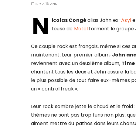
IL Y A 16 ANS
N
i­co­las Congé
alias John ex-
Asyl
e
teuse de
Motel
forment le groupe
Ce couple rock est français, même si ces a
maintenant. Leur premier album,
John and
reviennent avec un deuxième album,
Time 
chantent tous les deux et Jehn assure la bas
le plus possible de tout faire eux-mêmes p
un « control freak ».
Leur rock sombre jette le chaud et le froid 
thèmes ne sont pas trop funs non plus, que
aiment mettre du pathos dans leurs chanson