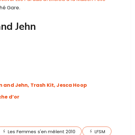
hé Gare.
and Jehn
n and Jehn, Trash Kit, Jesca Hoop
che d’or
Les Femmes s'en mêlent 2010
LFSM