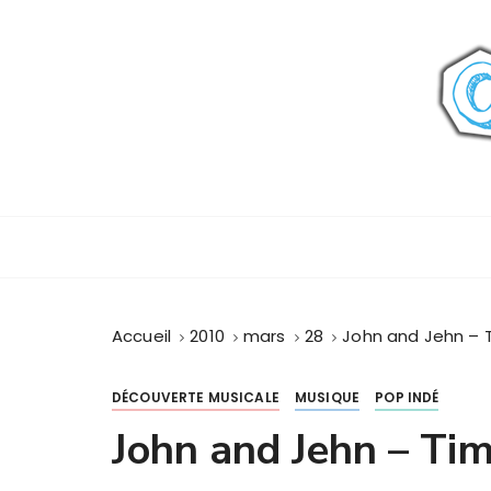
P
a
s
s
e
r
a
u
c
o
n
t
Accueil
2010
mars
28
John and Jehn – T
e
n
u
DÉCOUVERTE MUSICALE
MUSIQUE
POP INDÉ
John and Jehn – Tim