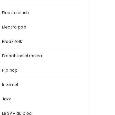
Electro clash
Electro pop
Freak folk
French indietronica
Hip hop
Internet
Jazz
Le SAV du blog