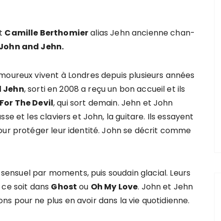
t
Ca­mille Ber­tho­mier
alias Jehn ancienne chan­
John and Jehn.
moureux vivent à Londres depuis plusieurs années
 Jehn
, sorti en 2008 a reçu un bon accueil et ils
For The Devil
, qui sort demain. Jehn et John
se et les claviers et John, la guitare. Ils essayent
our protéger leur identité. John se décrit comme
: sensuel par moments, puis soudain glacial. Leurs
 ce soit dans
Ghost
ou
Oh My Love
. John et Jehn
s pour ne plus en avoir dans la vie quotidienne.