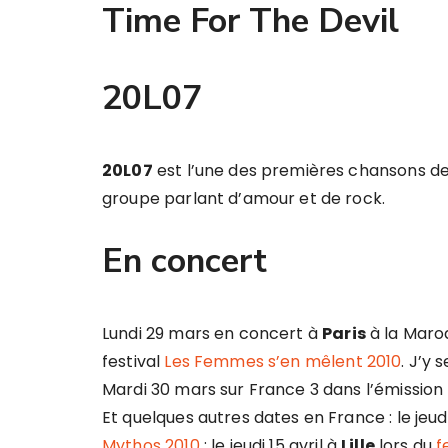
Time For The Devil
20L07
20L07
est l’une des premières chansons de
groupe parlant d’amour et de rock.
En concert
Lundi 29 mars en concert à
Paris
à la Maro
festival
Les Femmes s’en mêlent 2010
. J’y s
Mardi 30 mars sur France 3 dans l’émission
Et quelques autres dates en France : le jeudi
Mythos 2010
; le jeudi 15 avril à
Lille
lors du
f