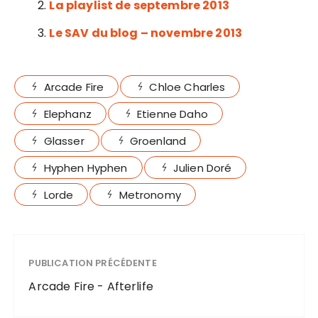
La playlist de septembre 2013
Le SAV du blog – novembre 2013
Arcade Fire
Chloe Charles
Elephanz
Etienne Daho
Glasser
Groenland
Hyphen Hyphen
Julien Doré
Lorde
Metronomy
PUBLICATION PRÉCÉDENTE
Arcade Fire - Afterlife