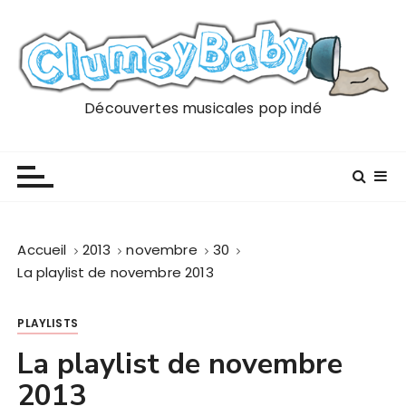
P
a
s
s
e
Découvertes musicales pop indé
r
a
u
c
o
n
Accueil
2013
novembre
30
t
La playlist de novembre 2013
e
n
PLAYLISTS
u
La playlist de novembre
2013