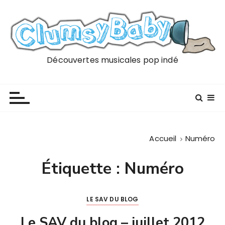
P
a
s
s
e
Découvertes musicales pop indé
r
a
u
c
o
n
Accueil
Numéro
t
e
Étiquette :
Numéro
n
u
LE SAV DU BLOG
Le SAV du blog – juillet 2012