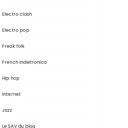
Electro clash
Electro pop
Freak folk
French indietronica
Hip hop
Internet
Jazz
Le SAV du blog