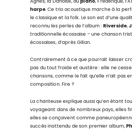
Agnes, la Danoise, au
piano
, Frederique, l
harpe
. Ce trio acoustique marche à la per
le classique et la folk. Le son est d’une qual
reconnu les perles de l’album :
Riverside
,
J
traditionnelle écossaise – une chanson tri
écossaises, d’après Gilian.
Contrairement à ce que pourrait laisser cr
pas du tout froide et austère : elle ne ces
chansons, comme le fait qu’elle n’ait pas e
composition. Fire ?
La chanteuse explique aussi qu’en étant tout
voyageant dans de nombreux pays, elles fini
elles se conçoivent comme paneuropéenne
succès inattendu de son premier album,
Ph