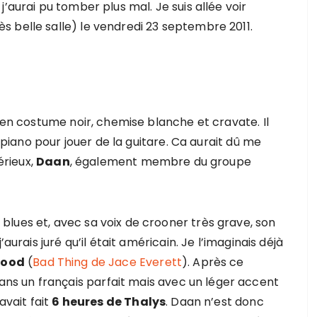
’aurai pu tomber plus mal. Je suis allée voir
ès belle salle) le vendredi 23 septembre 2011.
e en costume noir, chemise blanche et cravate. Il
u piano pour jouer de la guitare. Ca aurait dû me
érieux,
Daan
, également membre du groupe
lues et, avec sa voix de crooner très grave, son
aurais juré qu’il était américain. Je l’imaginais déjà
lood
(
Bad Thing de Jace Everett
). Après ce
s un français parfait mais avec un léger accent
avait fait
6 heures de Thalys
. Daan n’est donc