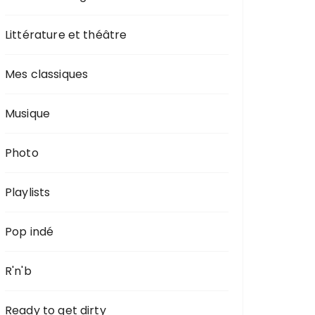
Littérature et théâtre
Mes classiques
Musique
Photo
Playlists
Pop indé
R'n'b
Ready to get dirty