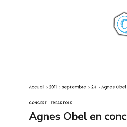
P
a
s
s
e
r
a
u
c
o
n
t
Accueil
2011
septembre
24
Agnes Obel 
e
n
u
CONCERT
FREAK FOLK
Agnes Obel en conc