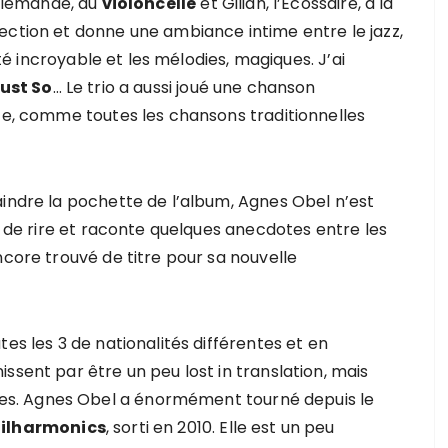
’Allemande, au
violoncelle
et Gilian, l’Ecossaire, à la
fection et donne une ambiance intime entre le jazz,
ité incroyable et les mélodies, magiques. J’ai
ust So
… Le trio a aussi joué une chanson
ste, comme toutes les chansons traditionnelles
aindre la pochette de l’album, Agnes Obel n’est
se de rire et raconte quelques anecdotes entre les
ncore trouvé de titre pour sa nouvelle
es les 3 de nationalités différentes et en
ssent par être un peu lost in translation, mais
s. Agnes Obel a énormément tourné depuis le
ilharmonics
, sorti en 2010. Elle est un peu