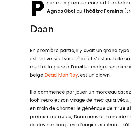
P
our mon premier concert bordelais, j
Agnes Obel
au
théâtre Femina
(tr
Daan
En première partie, il y avait un grand typ
est arrivé seul sur scène et s’est installé a
mettre la puce à l’oreille : malgré ses airs s
belge
Dead Man Ray
, est un clown.
Il a commencé par jouer un morceau assez b
look retro et son visage de mec qui a vécu, j’
en train de chanter le générique de
True B
premier morceau, Daan nous a demandé dan
de deviner son pays d’origine, sachant qu’il 