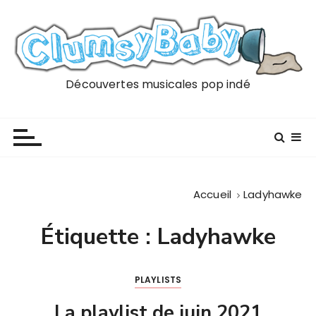
P
a
s
s
e
Découvertes musicales pop indé
r
a
u
c
o
n
Accueil
Ladyhawke
t
e
Étiquette :
Ladyhawke
n
u
PLAYLISTS
La playlist de juin 2021