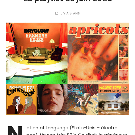
IL Y A 5 ANS
N
ation of Language (Etats-Unis – électro
pop). Un son très 80’s. On dirait le générique