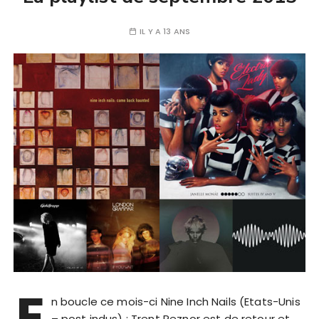
IL Y A 13 ANS
E
n boucle ce mois-ci Nine Inch Nails (Etats-Unis
– post indus) : Trent Reznor est de retour et