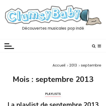
P
a
s
s
e
Découvertes musicales pop indé
r
a
u
c
o
n
Accueil
2013
septembre
t
e
Mois :
septembre 2013
n
u
PLAYLISTS
La playlist de septembre 2013