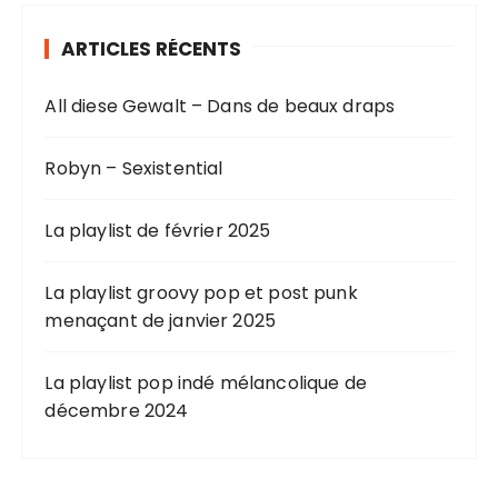
i
ARTICLES RÉCENTS
n
a
All diese Gewalt – Dans de beaux draps
t
i
Robyn – Sexistential
o
n
La playlist de février 2025
d
e
La playlist groovy pop et post punk
menaçant de janvier 2025
s
p
La playlist pop indé mélancolique de
u
décembre 2024
b
l