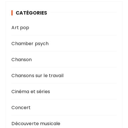
i
c
CATÉGORIES
a
t
Art pop
i
Chamber psych
o
n
Chanson
s
Chansons sur le travail
Cinéma et séries
Concert
Découverte musicale