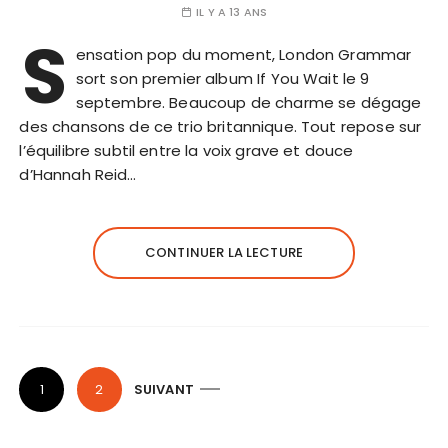
IL Y A 13 ANS
S
ensation pop du moment, London Grammar
sort son premier album If You Wait le 9
septembre. Beaucoup de charme se dégage
des chansons de ce trio britannique. Tout repose sur
l’équilibre subtil entre la voix grave et douce
d’Hannah Reid…
CONTINUER LA LECTURE
P
1
2
SUIVANT
a
g