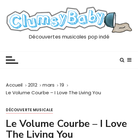
P
a
s
s
e
Découvertes musicales pop indé
r
a
u
c
o
n
Accueil
2012
mars
19
t
Le Volume Courbe – I Love The Living You
e
n
DÉCOUVERTE MUSICALE
u
Le Volume Courbe – I Love
The Living You