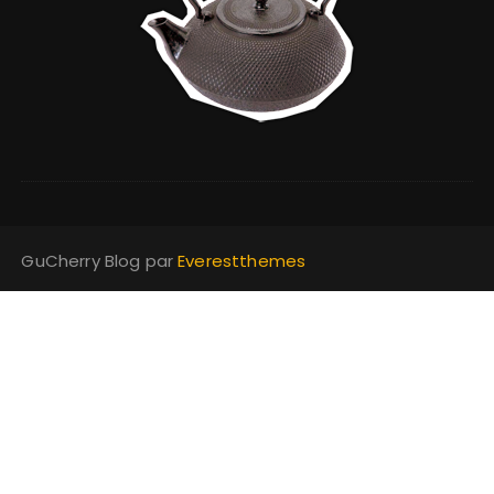
GuCherry Blog par
Everestthemes