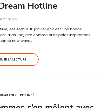
 Dream Hotline
IL Y A 15 ANS
ne, est sorti le 16 janvier et c’est une bonne
ark, alias Foe, cite comme principales inspirations
fluence new wave,…
UER LA LECTURE
FREAK FOLK
POP INDÉ
emmes s’en mêlent avec