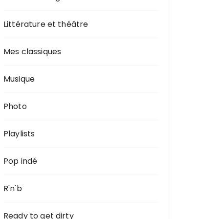
Littérature et théâtre
Mes classiques
Musique
Photo
Playlists
Pop indé
R'n'b
Ready to get dirty