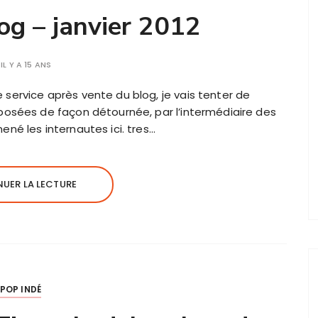
og – janvier 2012
IL Y A 15 ANS
service après vente du blog, je vais tenter de
posées de façon détournée, par l’intermédiaire des
né les internautes ici. tres…
UER LA LECTURE
POP INDÉ