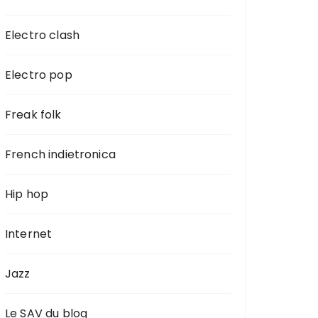
Electro clash
Electro pop
Freak folk
French indietronica
Hip hop
Internet
Jazz
Le SAV du blog