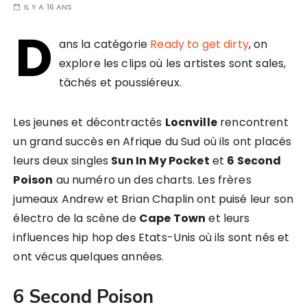
IL Y A 16 ANS
D
ans la catégorie
Ready to get dirty
, on
explore les clips où les artistes sont sales,
tâchés et poussiéreux.
Les jeunes et décontractés
Locnville
rencontrent
un grand succès en Afrique du Sud où ils ont placés
leurs deux singles
Sun In My Pocket
et
6 Second
Poison
au numéro un des charts. Les frères
jumeaux Andrew et Brian Chaplin ont puisé leur son
électro de la scène de
Cape Town
et leurs
influences hip hop des Etats-Unis où ils sont nés et
ont vécus quelques années.
6 Second Poison