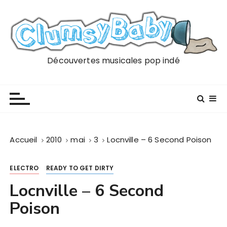
P
a
s
s
e
Découvertes musicales pop indé
r
a
u
c
o
n
Accueil
2010
mai
3
Locnville – 6 Second Poison
t
e
ELECTRO
READY TO GET DIRTY
n
u
Locnville – 6 Second
Poison