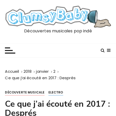
P
a
s
s
e
Découvertes musicales pop indé
r
a
u
c
o
n
Accueil
2018
janvier
2
t
Ce que j’ai écouté en 2017 : Després
e
n
DÉCOUVERTE MUSICALE
ELECTRO
u
Ce que j’ai écouté en 2017 :
Després