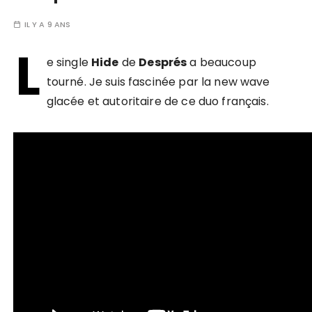
IL Y A 9 ANS
L
e single
Hide
de
Després
a beaucoup
tourné. Je suis fascinée par la new wave
glacée et autoritaire de ce duo français.