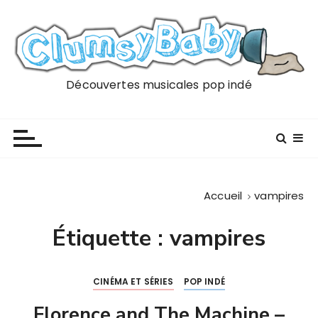
P
a
s
s
e
Découvertes musicales pop indé
r
a
u
c
o
n
Accueil
vampires
t
e
Étiquette :
vampires
n
u
CINÉMA ET SÉRIES
POP INDÉ
Florence and The Machine –