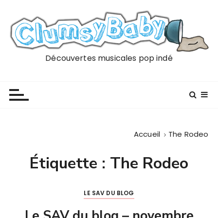
P
a
s
s
e
Découvertes musicales pop indé
r
a
u
c
o
n
Accueil
The Rodeo
t
e
Étiquette :
The Rodeo
n
u
LE SAV DU BLOG
Le SAV du blog – novembre