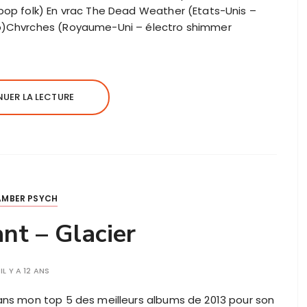
pop folk) En vrac The Dead Weather (Etats-Unis –
op)Chvrches (Royaume-Uni – électro shimmer
UER LA LECTURE
MBER PSYCH
nt – Glacier
IL Y A 12 ANS
ans mon top 5 des meilleurs albums de 2013 pour son