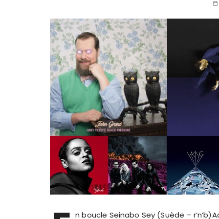
n boucle Seinabo Sey (Suède – r’n’b)A