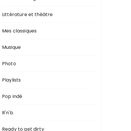
Littérature et théâtre
Mes classiques
Musique
Photo
Playlists
Pop indé
R'n'b
Ready to get dirty