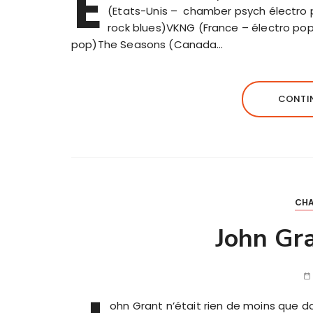
E
(Etats-Unis – chamber psych électro 
rock blues)VKNG (France – électro p
pop)The Seasons (Canada…
CONTIN
CHA
John Gra
ohn Grant n’était rien de moins que d