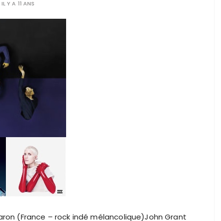
IL Y A 11 ANS
aron (France – rock indé mélancolique)John Grant