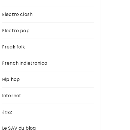
Electro clash
Electro pop
Freak folk
French indietronica
Hip hop
Internet
Jazz
Le SAV du blog