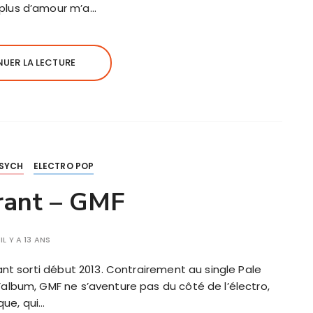
 plus d’amour m’a…
UER LA LECTURE
SYCH
ELECTRO POP
rant – GMF
IL Y A 13 ANS
ant sorti début 2013. Contrairement au single Pale
album, GMF ne s’aventure pas du côté de l’électro,
que, qui…