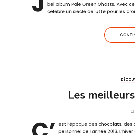
J
bel album Pale Green Ghosts. Avec cet
célèbre un siècle de lutte pour les dro
CONTIN
DÉCOU
Les meilleur
C’
est l’époque des chocolats, des 
personnel de l’année 2013. L’hiver