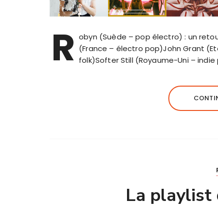
R
obyn (Suède – pop électro) : un retou
(France – électro pop)John Grant (Et
folk)Softer Still (Royaume-Uni – indi
CONTIN
La playlist