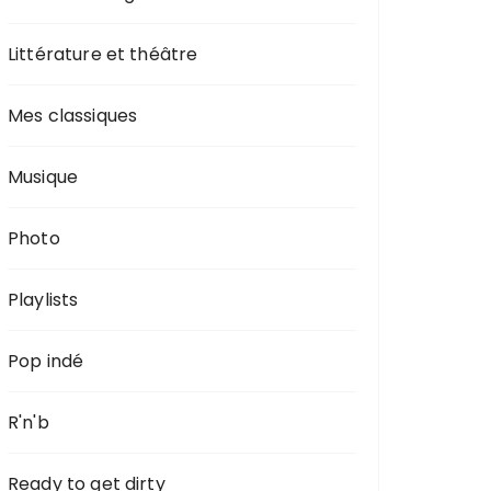
Littérature et théâtre
Mes classiques
Musique
Photo
Playlists
Pop indé
R'n'b
Ready to get dirty