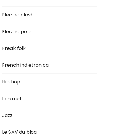
Electro clash
Electro pop
Freak folk
French indietronica
Hip hop
Internet
Jazz
Le SAV du blog