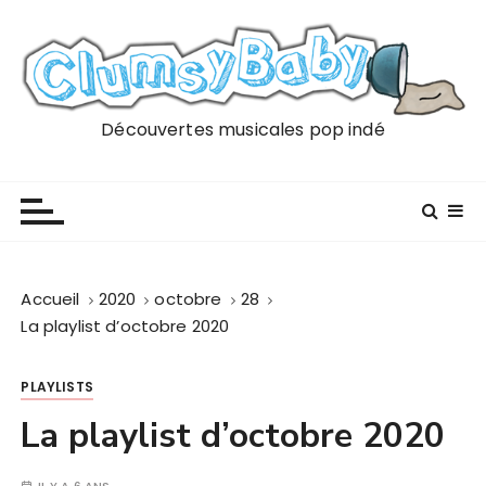
P
a
s
s
e
Découvertes musicales pop indé
r
a
u
c
o
n
Accueil
2020
octobre
28
t
La playlist d’octobre 2020
e
n
PLAYLISTS
u
La playlist d’octobre 2020