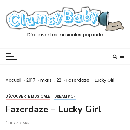
P
a
s
s
e
Découvertes musicales pop indé
r
a
u
c
o
n
Accueil
2017
mars
22
Fazerdaze – Lucky Girl
t
e
DÉCOUVERTE MUSICALE
DREAM POP
n
u
Fazerdaze – Lucky Girl
IL Y A 9 ANS