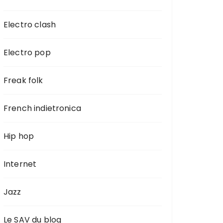
Electro clash
Electro pop
Freak folk
French indietronica
Hip hop
Internet
Jazz
Le SAV du blog