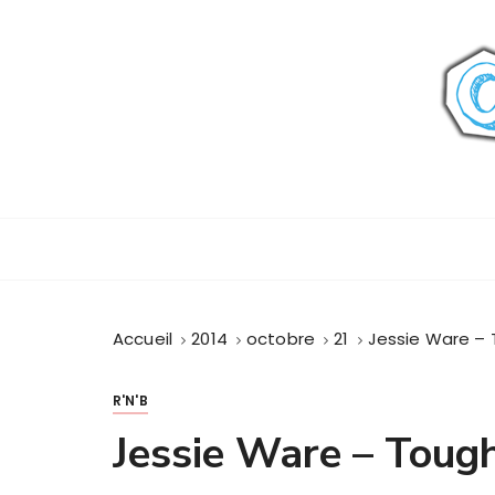
P
a
s
s
e
r
a
u
c
o
n
t
Accueil
2014
octobre
21
Jessie Ware – 
e
n
u
R'N'B
Jessie Ware – Toug