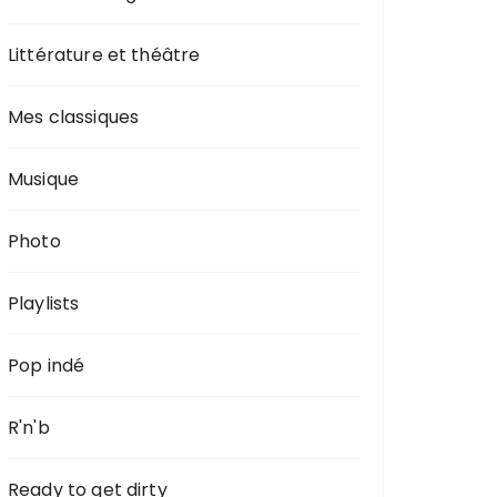
Littérature et théâtre
Mes classiques
Musique
Photo
Playlists
Pop indé
R'n'b
Ready to get dirty