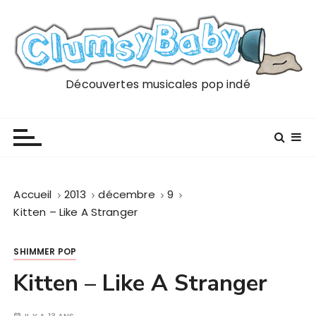
P
a
s
s
e
Découvertes musicales pop indé
r
a
u
c
o
n
Accueil
2013
décembre
9
t
Kitten – Like A Stranger
e
n
SHIMMER POP
u
Kitten – Like A Stranger