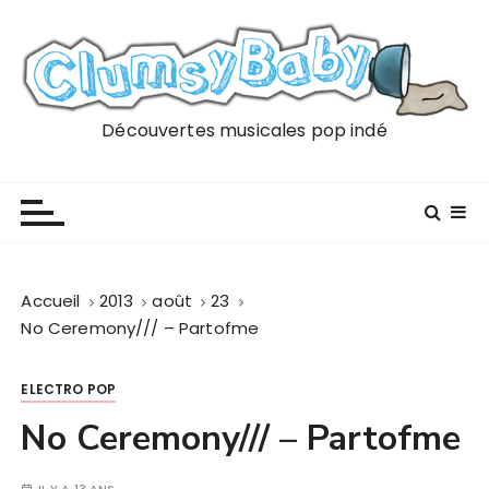
P
a
s
s
e
Découvertes musicales pop indé
r
a
u
c
o
n
Accueil
2013
août
23
t
No Ceremony/// – Partofme
e
n
ELECTRO POP
u
No Ceremony/// – Partofme