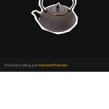
GuCherry Blog par
Everestthemes