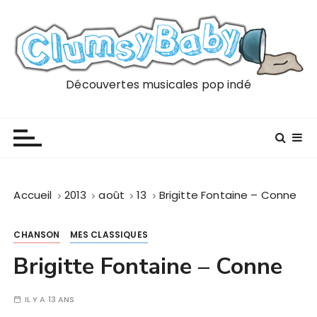
P
a
s
s
e
Découvertes musicales pop indé
r
a
u
c
o
n
Accueil
2013
août
13
Brigitte Fontaine – Conne
t
e
CHANSON
MES CLASSIQUES
n
u
Brigitte Fontaine – Conne
IL Y A 13 ANS