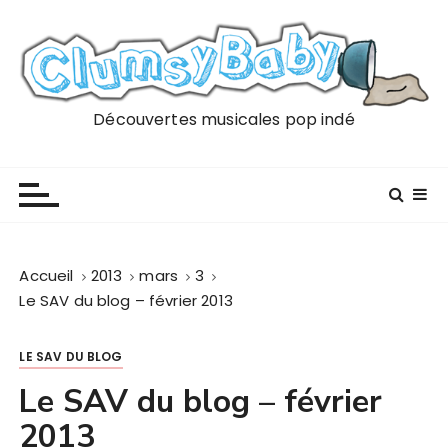
P
a
s
s
e
Découvertes musicales pop indé
r
a
u
c
o
n
Accueil
2013
mars
3
t
Le SAV du blog – février 2013
e
n
LE SAV DU BLOG
u
Le SAV du blog – février
2013