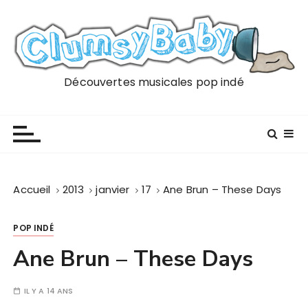
P
a
s
s
e
Découvertes musicales pop indé
r
a
u
c
o
n
Accueil
2013
janvier
17
Ane Brun – These Days
t
e
POP INDÉ
n
u
Ane Brun – These Days
IL Y A 14 ANS