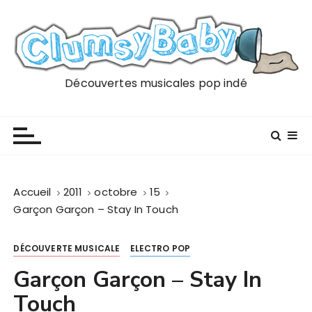
P
a
s
s
e
Découvertes musicales pop indé
r
a
u
c
o
n
Accueil
2011
octobre
15
t
Garçon Garçon – Stay In Touch
e
n
DÉCOUVERTE MUSICALE
ELECTRO POP
u
Garçon Garçon – Stay In
Touch