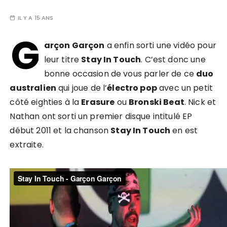
IL Y A 15 ANS
G
arçon Garçon
a enfin sorti une vidéo pour
leur titre
Stay In Touch
. C’est donc une
bonne occasion de vous parler de ce
duo
australien
qui joue de l’
électro pop
avec un petit
côté eighties à la
Erasure
ou
Bronski Beat
. Nick et
Nathan ont sorti un premier disque intitulé EP
début 2011 et la chanson
Stay In Touch
en est
extraite.