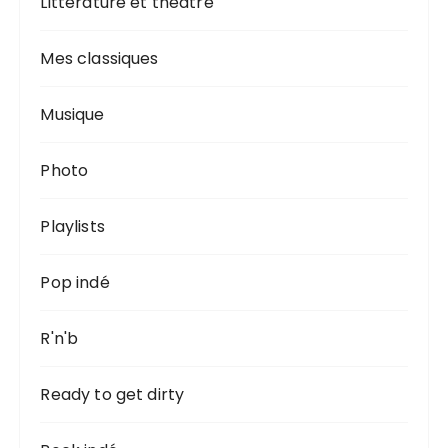
Littérature et théâtre
Mes classiques
Musique
Photo
Playlists
Pop indé
R'n'b
Ready to get dirty