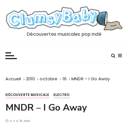
P
a
s
s
e
Découvertes musicales pop indé
r
a
u
c
o
n
Accueil
2010
octobre
16
MNDR – I Go Away
t
e
DÉCOUVERTE MUSICALE
ELECTRO
n
u
MNDR – I Go Away
IL Y A 16 ANS