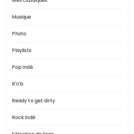
Mes classiques
Musique
Photo
Playlists
Pop indé
R'n'b
Ready to get dirty
Rock indé