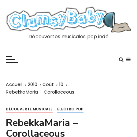
P
a
s
s
e
Découvertes musicales pop indé
r
a
u
c
o
n
Accueil
2010
août
10
t
RebekkaMaria – Corollaceous
e
n
DÉCOUVERTE MUSICALE
ELECTRO POP
u
RebekkaMaria –
Corollaceous