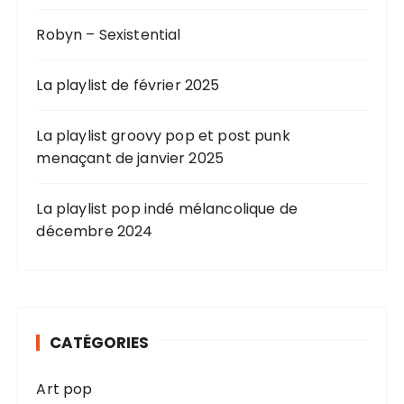
o
n
Robyn – Sexistential
d
La playlist de février 2025
e
s
La playlist groovy pop et post punk
p
menaçant de janvier 2025
u
b
La playlist pop indé mélancolique de
l
décembre 2024
i
c
a
t
CATÉGORIES
i
Art pop
o