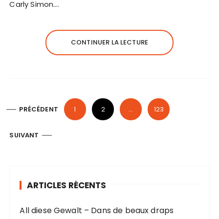
Carly Simon….
CONTINUER LA LECTURE
P
PRÉCÉDENT
1
2
…
123
a
g
SUIVANT
i
n
a
ARTICLES RÉCENTS
t
i
All diese Gewalt – Dans de beaux draps