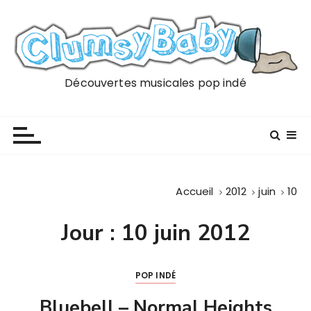
P
a
s
s
e
Découvertes musicales pop indé
r
a
u
c
o
n
Accueil
2012
juin
10
t
e
Jour :
10 juin 2012
n
u
POP INDÉ
Bluebell – Normal Heights