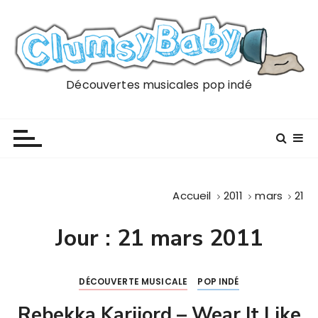
P
a
s
s
e
Découvertes musicales pop indé
r
a
u
c
o
n
Accueil
2011
mars
21
t
e
Jour :
21 mars 2011
n
u
DÉCOUVERTE MUSICALE
POP INDÉ
Rebekka Karijord – Wear It Like