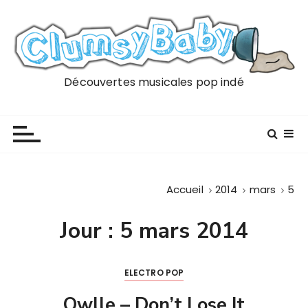
P
a
s
s
e
Découvertes musicales pop indé
r
a
u
c
o
n
Accueil
2014
mars
5
t
e
Jour :
5 mars 2014
n
u
ELECTRO POP
Owlle – Don’t Lose It