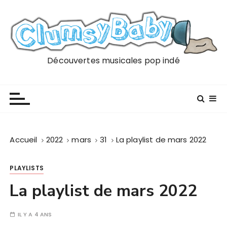
P
a
s
s
e
Découvertes musicales pop indé
r
a
u
c
o
n
Accueil
2022
mars
31
La playlist de mars 2022
t
e
PLAYLISTS
n
u
La playlist de mars 2022
IL Y A 4 ANS