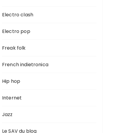
Electro clash
Electro pop
Freak folk
French indietronica
Hip hop
Internet
Jazz
Le SAV du blog