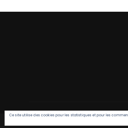
Ce site utilise des cookies pour les statistiques et pour les commenta
GuCherry Blog par
Everestthemes