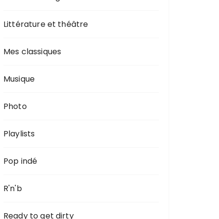
Littérature et théâtre
Mes classiques
Musique
Photo
Playlists
Pop indé
R'n'b
Ready to get dirty