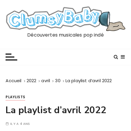
P
a
s
s
e
Découvertes musicales pop indé
r
a
u
c
o
n
Accueil
2022
avril
30
La playlist d’avril 2022
t
e
PLAYLISTS
n
u
La playlist d’avril 2022
IL Y A 4 ANS