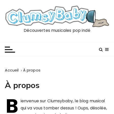
P
a
s
s
e
Découvertes musicales pop indé
r
a
u
c
o
n
Accueil
À propos
t
e
À propos
n
u
B
ienvenue sur Clumsybaby, le blog musical
qui va vous tomber dessus ! Oups, désolée,