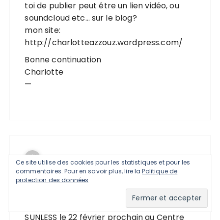
toi de publier peut être un lien vidéo, ou
soundcloud etc… sur le blog?
mon site:
http://charlotteazzouz.wordpress.com/
Bonne continuation
Charlotte
—
Ce site utilise des cookies pour les statistiques et pour les
commentaires. Pour en savoir plus, lire la
Politique de
SUNLESS
protection des données
5 février 2014 à 10:22
SUNLESS le 22 février prochain au Centre