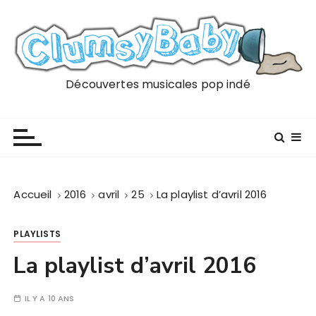
P
a
s
s
e
Découvertes musicales pop indé
r
a
u
c
o
n
Accueil
2016
avril
25
La playlist d’avril 2016
t
e
PLAYLISTS
n
u
La playlist d’avril 2016
IL Y A 10 ANS