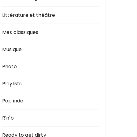
Littérature et théâtre
Mes classiques
Musique
Photo
Playlists
Pop indé
R'n'b
Ready to get dirty