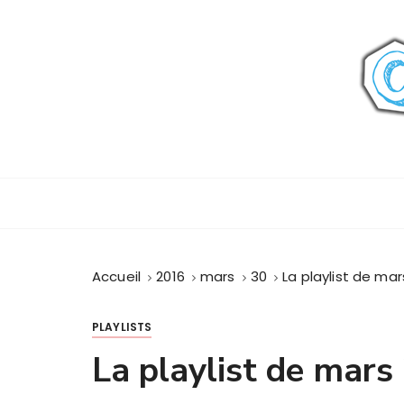
P
a
s
s
e
r
a
u
c
o
n
t
Accueil
2016
mars
30
La playlist de mar
e
n
u
PLAYLISTS
La playlist de mars