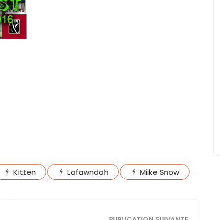
Kitten
Lafawndah
Miike Snow
PUBLICATION SUIVANTE