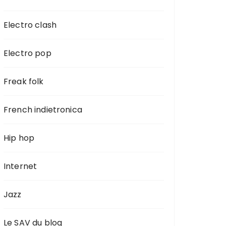
Electro clash
Electro pop
Freak folk
French indietronica
Hip hop
Internet
Jazz
Le SAV du blog