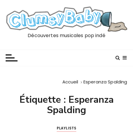
P
a
s
s
e
Découvertes musicales pop indé
r
a
u
c
o
n
Accueil
Esperanza Spalding
t
e
Étiquette :
Esperanza
n
Spalding
u
PLAYLISTS