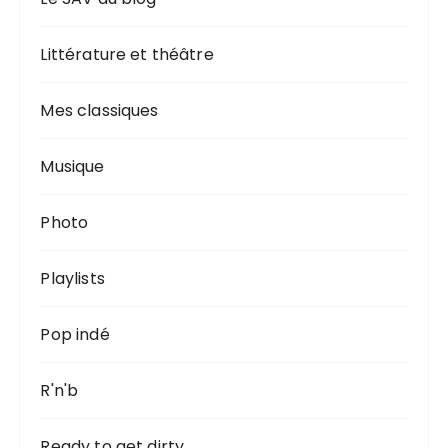
Littérature et théâtre
Mes classiques
Musique
Photo
Playlists
Pop indé
R'n'b
Ready to get dirty