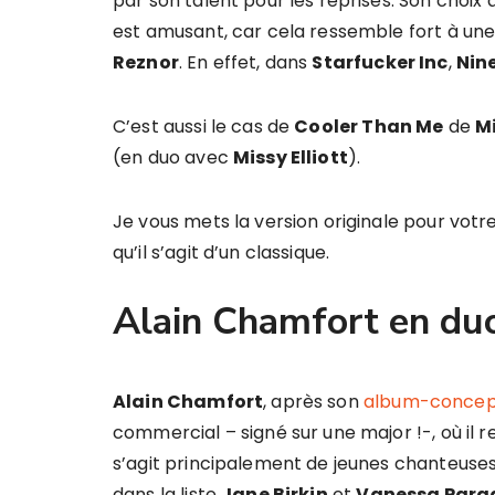
par son talent pour les reprises. Son choix
est amusant, car cela ressemble fort à un
Reznor
. En effet, dans
Starfucker Inc
,
Nine
C’est aussi le cas de
Cooler Than Me
de
M
(en duo avec
Missy Elliott
).
Je vous mets la version originale pour votr
qu’il s’agit d’un classique.
Alain Chamfort en du
Alain Chamfort
, après son
album-concept
commercial – signé sur une major !-, où il
s’agit principalement de jeunes chanteuses
dans la liste
Jane Birkin
et
Vanessa Para