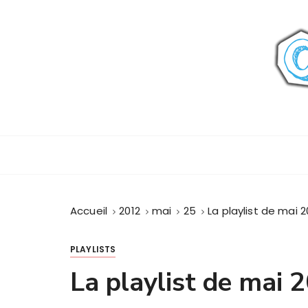
P
a
s
s
e
r
a
u
c
o
n
t
Accueil
2012
mai
25
La playlist de mai 2
e
n
u
PLAYLISTS
La playlist de mai 