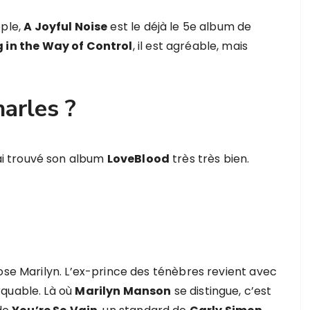
ople,
A Joyful Noise
est le déjà le 5e album de
 in the Way of Control
, il est agréable, mais
harles ?
’ai trouvé son album
LoveBlood
très très bien.
ose Marilyn. L’ex-prince des ténèbres revient avec
rquable. Là où
Marilyn Manson
se distingue, c’est