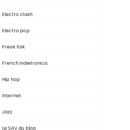
Electro clash
Electro pop
Freak folk
French indietronica
Hip hop
Internet
Jazz
Le SAV du blog