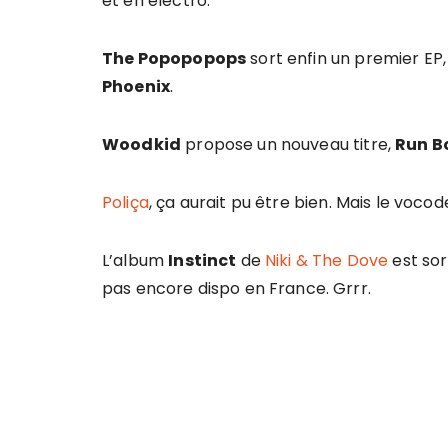
et en électro.
The Popopopops
sort enfin un premier EP,
Phoenix
.
Woodkid
propose un nouveau titre,
Run B
Poliça
, ça aurait pu être bien. Mais le vocod
L’album
Instinct
de
Niki & The Dove
est sor
pas encore dispo en France. Grrr.