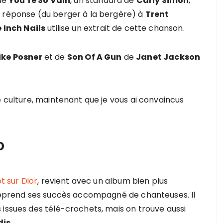
 de
You’re So Vain
, un standard de
Carly Simon
,
e réponse (du berger à la bergère) à
Trent
 Inch Nails
utilise un extrait de cette chanson.
ike Posner
et de
Son Of A Gun
de
Janet Jackson
e culture, maintenant que je vous ai convaincus
o
 sur Dior
, revient avec un album bien plus
 reprend ses succès accompagné de chanteuses. Il
 issues des télé-crochets, mais on trouve aussi
dis
.