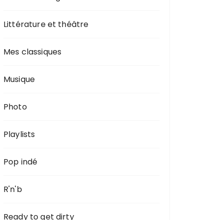
Littérature et théâtre
Mes classiques
Musique
Photo
Playlists
Pop indé
R'n'b
Ready to get dirty