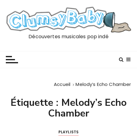
P
a
s
s
e
Découvertes musicales pop indé
r
a
u
c
o
n
Accueil
Melody’s Echo Chamber
t
e
Étiquette :
Melody’s Echo
n
Chamber
u
PLAYLISTS