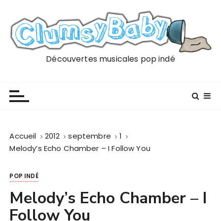
P
a
s
s
e
Découvertes musicales pop indé
r
a
u
c
o
n
Accueil
2012
septembre
1
t
Melody’s Echo Chamber – I Follow You
e
n
POP INDÉ
u
Melody’s Echo Chamber – I
Follow You