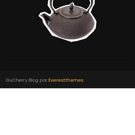
GuCherry Blog par
Everestthemes