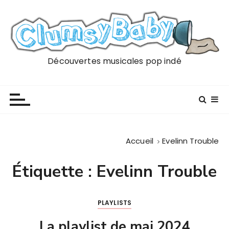
P
a
s
s
e
Découvertes musicales pop indé
r
a
u
c
o
n
Accueil
Evelinn Trouble
t
e
Étiquette :
Evelinn Trouble
n
u
PLAYLISTS
La playlist de mai 2024