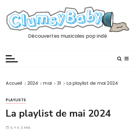
P
a
s
s
e
Découvertes musicales pop indé
r
a
u
c
o
n
Accueil
2024
mai
31
La playlist de mai 2024
t
e
PLAYLISTS
n
u
La playlist de mai 2024
IL Y A 2 ANS