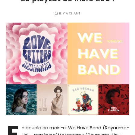
IL Y A 12 ANS
E
n boucle ce mois-ci We Have Band (Royaume-
Uni – pop hype)Metronomy (Royaume-Uni –