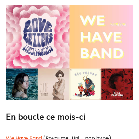
En boucle ce mois-ci
We Have Band
(Royaume-Uni – pop hype)