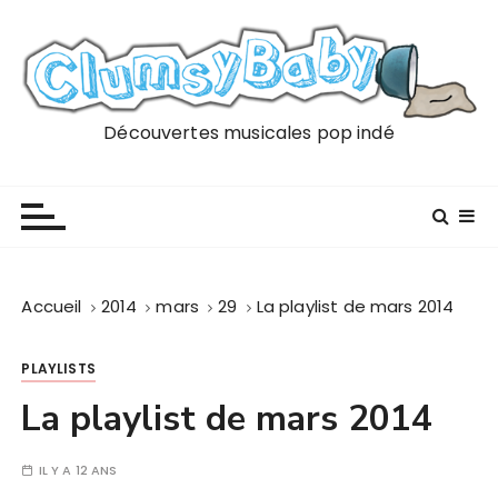
P
a
s
s
e
Découvertes musicales pop indé
r
a
u
c
o
n
Accueil
2014
mars
29
La playlist de mars 2014
t
e
PLAYLISTS
n
u
La playlist de mars 2014
IL Y A 12 ANS