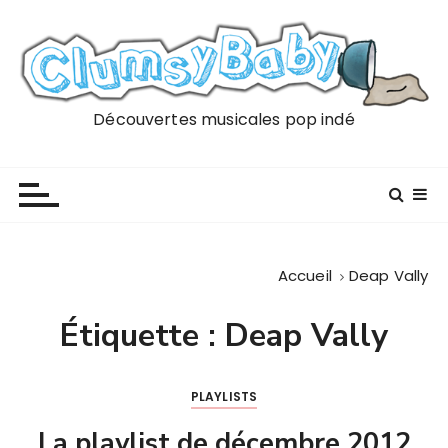
P
a
s
s
e
Découvertes musicales pop indé
r
a
u
c
o
n
Accueil
Deap Vally
t
e
Étiquette :
Deap Vally
n
u
PLAYLISTS
La playlist de décembre 2012