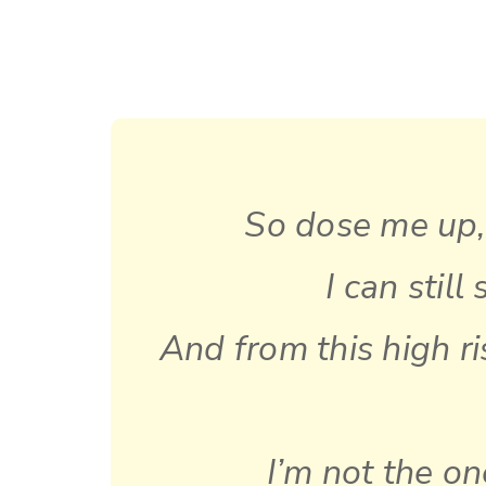
So dose me up,
I can stil
And from this high r
I’m not the o