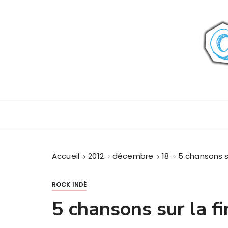
P
a
s
s
e
r
a
u
c
o
n
t
Accueil
2012
décembre
18
5 chansons s
e
n
u
ROCK INDÉ
5 chansons sur la f