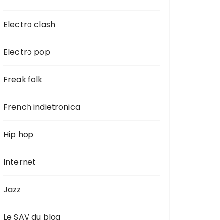
Electro clash
Electro pop
Freak folk
French indietronica
Hip hop
Internet
Jazz
Le SAV du blog