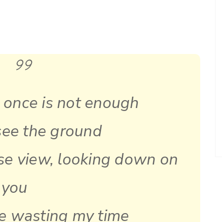
 once is not enough
l see the ground
ise view, looking down on
you
ne wasting my time