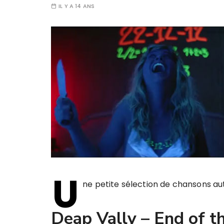
IL Y A 14 ANS
U
ne petite sélection de chansons au
Deap Vally – End of t