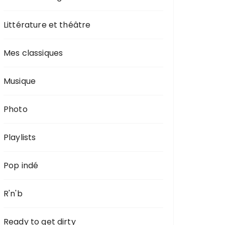
Littérature et théâtre
Mes classiques
Musique
Photo
Playlists
Pop indé
R'n'b
Ready to get dirty