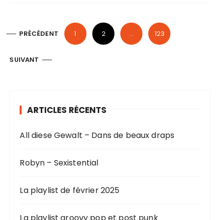
P
PRÉCÉDENT
1
2
…
123
a
g
SUIVANT
i
n
a
ARTICLES RÉCENTS
t
i
All diese Gewalt – Dans de beaux draps
o
n
Robyn – Sexistential
d
La playlist de février 2025
e
s
La playlist groovy pop et post punk