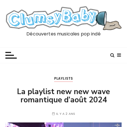
P
a
s
s
e
Découvertes musicales pop indé
r
a
u
c
o
n
PLAYLISTS
t
e
La playlist new new wave
n
romantique d’août 2024
u
IL Y A 2 ANS