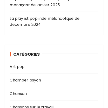
p
menaçant de janvier 2025
u
b
La playlist pop indé mélancolique de
l
décembre 2024
i
c
a
t
CATÉGORIES
i
Art pop
o
n
Chamber psych
s
Chanson
Chansons sur le travail