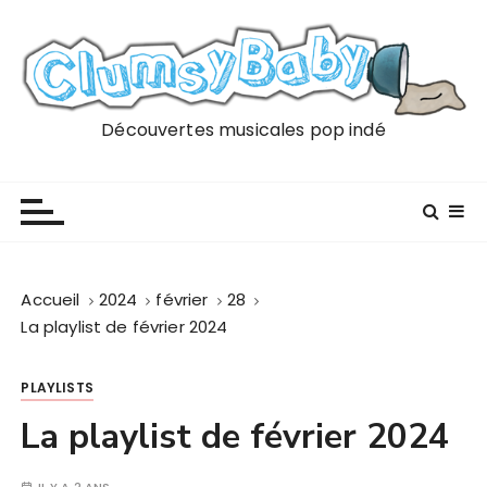
P
a
s
s
e
Découvertes musicales pop indé
r
a
u
c
o
n
Accueil
2024
février
28
t
La playlist de février 2024
e
n
PLAYLISTS
u
La playlist de février 2024